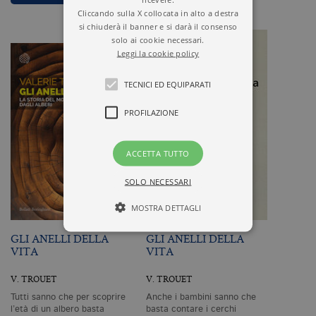
Cliccando sulla X collocata in alto a destra
si chiuderà il banner e si darà il consenso
solo ai cookie necessari.
Leggi la cookie policy
TECNICI ED EQUIPARATI
PROFILAZIONE
ACCETTA TUTTO
SOLO NECESSARI
MOSTRA DETTAGLI
GLI ANELLI DELLA
GLI ANELLI DELLA
VITA
VITA
Tecnici ed equiparati
V. TROUET
V. TROUET
Profilazione
Tutti sanno che per scoprire
Anche i bambini sanno che
I cookie tecnici sono strettamente
l’età di un albero basta
basta contare i cerchi