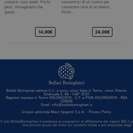
necessari, consentono la funzionalità
contare i suoi anelli. Pochi,
concentrici di un tronco per
del sito Web principale come l'accesso
però, immaginano che
conoscere l’età di un albero.
degli utenti e la gestione dell'account. Il
questi…
Pochi…
sito Web non può essere utilizzato
correttamente senza i cookie
strettamente necessari. Col rispetto
delle condizioni previste dal Garante, i
14,00€
24,00€
cookie analitici sono equiparati ai
tecnici e dunque non necessitano del
consenso.
Nome
Dominio
Scadenza
De
CookieScriptConsent
.bollatiboringhieri.it
1 mese
Q
vi
da
C
Sc
ri
pr
co
Bollati Boringhieri editore S.r.l. a socio unico Sede in Torino, corso Vittorio
Emanuele II, 86 - CAP 10121
co
Registro imprese di Torino 00529920019 - C.F. e P.IVA 00529920019 - REA
vi
226606
ne
Email: info@bollatiboringhieri.it
il
co
Gruppo editoriale Mauri Spagnol S.p.A. -
Privacy Policy
C
Sc
Il sito BollatiBoringhieri.it partecipa ai programmi di affiliazione dei negozi IBS.
fu
una piccola quota dei ricavi sui prodotti linkati e poi acquistati dagli
co