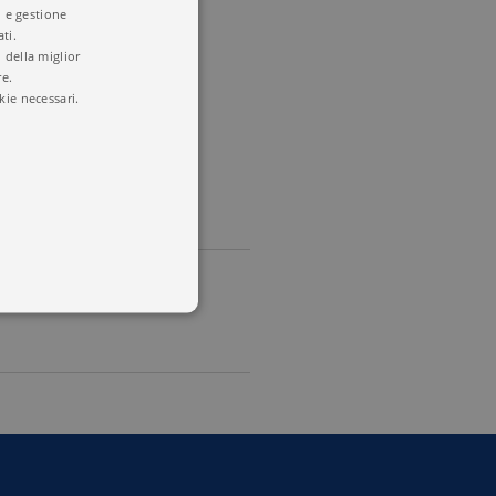
i e gestione
ti.
 della miglior
re.
kie necessari.
 utenti e la gestione
delle condizioni previste dal