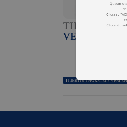
Questo sito
de
Clicca su "AC
es
THORSTEIN
Cliccando sul
VEBLEN
I LIBRI DI THORSTEIN VEBLE
I cookie tecnici sono stretta
dell'account. Il sito Web non
Garante, i cookie analitici 
Nome
Do