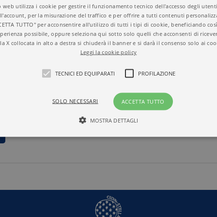
 web utilizza i cookie per gestire il funzionamento tecnico dell'accesso degli utent
ll'account, per la misurazione del traffico e per offrire a tutti contenuti personalizza
CETTA TUTTO" per acconsentire all'utilizzo di tutti i tipi di cookie, beneficiando così
perienza possibile, oppure seleziona qui sotto solo quelli che acconsenti di riceve
la X collocata in alto a destra si chiuderà il banner e si darà il consenso solo ai coo
Leggi la cookie policy
TECNICI ED EQUIPARATI
PROFILAZIONE
SOLO NECESSARI
ACCETTA TUTTO
MOSTRA DETTAGLI
N
Tecnici ed equiparati
Profilazione
mente necessari, consentono la funzionalità del sito Web principale come l'accesso degli
 può essere utilizzato correttamente senza i cookie strettamente necessari. Col rispetto 
sono equiparati ai tecnici e dunque non necessitano del consenso.
minio
Scadenza
Descrizione