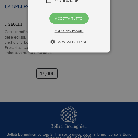
PROFILAZIONE
LA BELLEZZA
ACCETTA TUTTO
S. ZECCHI
SOLO NECESSARI
Certi trionfi sono peggiori
delle eclissi. È accaduto
MOSTRA DETTAGLI
anche alla bellezza.
Proscritta come
imbarazzante anticaglia dal
sussiego…
Tecnici ed equiparati
Profilazione
17,00€
I cookie tecnici sono strettamente
necessari, consentono la funzionalità
del sito Web principale come l'accesso
degli utenti e la gestione dell'account. Il
sito Web non può essere utilizzato
correttamente senza i cookie
strettamente necessari. Col rispetto
delle condizioni previste dal Garante, i
cookie analitici sono equiparati ai
tecnici e dunque non necessitano del
consenso.
Bollati Boringhieri editore S.r.l. a socio unico Sede in Torino, corso Vittorio