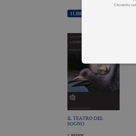
Cliccando sul
I LIBRI DI SALOMON RESNIK
I cookie tecnici sono stretta
dell'account. Il sito Web non
Garante, i cookie analitici 
Nome
Do
CookieScriptConsent
.bo
IL TEATRO DEL
SOGNO
_ga
.bo
S. RESNIK