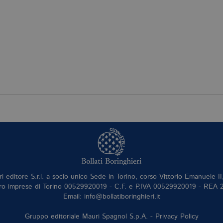
aggiornamento significativo del servizio di analisi pi
Google. Questo cookie viene utilizzato per distinguer
un numero generato in modo casuale come identificator
ogni richiesta di pagina in un sito e utilizzato per calcola
sessioni e campagne per i rapporti di analisi dei siti.
llatiboringhieri.it
1 giorno
Questo cookie è impostato da Google Analytics. Memo
univoco per ogni pagina visitata e viene utilizzato per 
delle visualizzazioni di pagina.
llatiboringhieri.it
1 minuto
Si tratta di un cookie di tipo pattern impostato da Goog
l'elemento pattern sul nome contiene il numero identi
dell'account o del sito Web a cui si riferisce. È una var
viene utilizzato per limitare la quantità di dati registr
alto volume di traffico.
Scadenza
Descrizione
.it
3 mesi
Utilizzato da Facebook per fornire una serie di prodotti pubblicitari 
da inserzionisti di terze parti
ri editore S.r.l. a socio unico Sede in Torino, corso Vittorio Emanuele 
ro imprese di Torino 00529920019 - C.F. e P.IVA 00529920019 - REA
Email: info@bollatiboringhieri.it
Gruppo editoriale Mauri Spagnol S.p.A. -
Privacy Policy