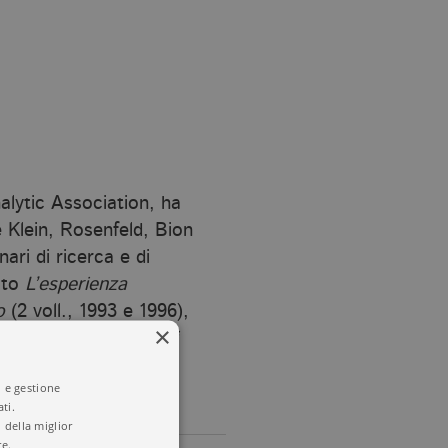
alytic Association, ha
 Klein, Rosenfeld, Bion
ari di ricerca e di
cato
L’esperienza
o
(2 voll., 1993 e 1996),
×
o
Dialoghi sulla psicosi
i e gestione
ti.
 della miglior
re.