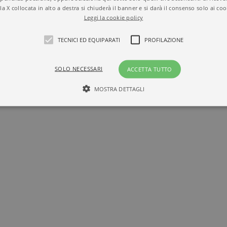
la X collocata in alto a destra si chiuderà il banner e si darà il consenso solo ai coo
Leggi la cookie policy
TECNICI ED EQUIPARATI
PROFILAZIONE
SOLO NECESSARI
ACCETTA TUTTO
MOSTRA DETTAGLI
Tecnici ed equiparati
Profilazione
mente necessari, consentono la funzionalità del sito Web principale come l'accesso degli
 può essere utilizzato correttamente senza i cookie strettamente necessari. Col rispetto 
sono equiparati ai tecnici e dunque non necessitano del consenso.
minio
Scadenza
Descrizione
llatiboringhieri.it
1 mese
Questo cookie viene utilizzato dal servizio Cookie-Scri
preferenze di consenso sui cookie dei visitatori. È nece
cookie di Cookie-Script.com funzioni correttamente.
llatiboringhieri.it
2 anni
Questo nome di cookie è associato a Google Universal 