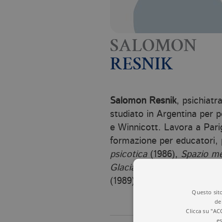
SALOMON
RESNIK
Salomon Resnik
, psichiat
studiato in Argentina per 
e Winnicott. Lavora a Parig
formazione per educatori, p
psicotica
(1986),
Spazio me
Glaciazioni. Viaggio nel mon
(1989).
Questo sito
de
Clicca su "AC
es