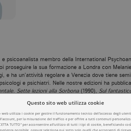
ra e psicoanalista membro della International Psychoan
poi proseguire la sua formazione a Londra con Melanie
i, e ha un’attività regolare a Venezia dove tiene semin
sicologi e psichiatri. Nelle nostre edizioni ha pubbli
ntale. Sette lezioni alla Sorbona
(1990),
Sul fantastic
do della follia
(2001), e ha curato il volume collettiv
Questo sito web utilizza cookie
 web utilizza i cookie per gestire il funzionamento tecnico dell'accesso degli utent
ll'account, per la misurazione del traffico e per offrire a tutti contenuti personalizza
CETTA TUTTO" per acconsentire all'utilizzo di tutti i tipi di cookie, beneficiando così
perienza possibile, oppure seleziona qui sotto solo quelli che acconsenti di riceve