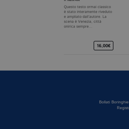
Questo testo ormai classico
è stato interamente riveduto
e ampliato dall’autore. La
scena è Venezia, città
_gid
.bo
onirica sempre…
_gat_UA-96327731-1
.bo
16,00€
Nome
Dominio
_fbp
.bollatiboringhieri
Bollati Boringhie
Regist