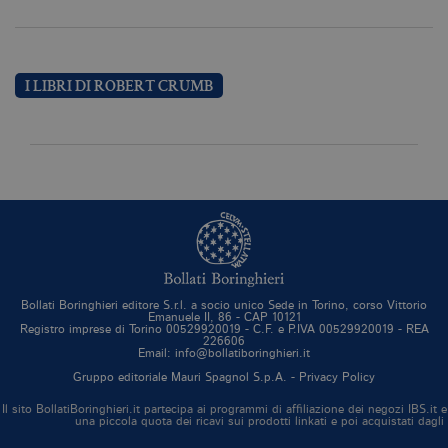
necessari, consentono la funzionalità
del sito Web principale come l'accesso
degli utenti e la gestione dell'account. Il
sito Web non può essere utilizzato
correttamente senza i cookie
strettamente necessari. Col rispetto
I LIBRI DI ROBERT CRUMB
delle condizioni previste dal Garante, i
cookie analitici sono equiparati ai
tecnici e dunque non necessitano del
consenso.
Nome
Dominio
Scadenza
De
CookieScriptConsent
.bollatiboringhieri.it
1 mese
Q
vi
da
C
Sc
ri
pr
co
Bollati Boringhieri editore S.r.l. a socio unico Sede in Torino, corso Vittorio
Emanuele II, 86 - CAP 10121
co
Registro imprese di Torino 00529920019 - C.F. e P.IVA 00529920019 - REA
vi
226606
ne
Email: info@bollatiboringhieri.it
il
co
Gruppo editoriale Mauri Spagnol S.p.A. -
Privacy Policy
C
Sc
Il sito BollatiBoringhieri.it partecipa ai programmi di affiliazione dei negozi IBS.
fu
una piccola quota dei ricavi sui prodotti linkati e poi acquistati dagli
co