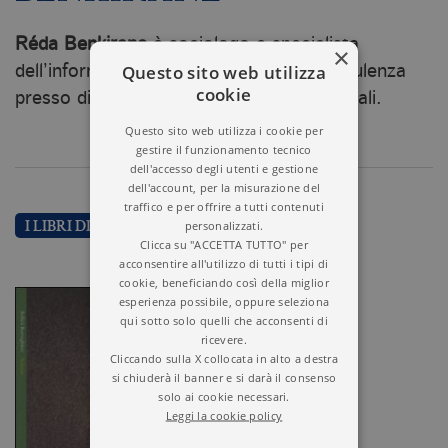
Réda Benkirane
è sociologo e specialista
×
Questo sito web utilizza
dell’informazione. Svolge attività di consulenza
cookie
presso diverse organizzazioni internazionali.
Questo sito web utilizza i cookie per
gestire il funzionamento tecnico
dell'accesso degli utenti e gestione
dell'account, per la misurazione del
traffico e per offrire a tutti contenuti
personalizzati.
I LIBRI DI REDA BENKIRANE
Clicca su "ACCETTA TUTTO" per
acconsentire all'utilizzo di tutti i tipi di
cookie, beneficiando così della miglior
esperienza possibile, oppure seleziona
qui sotto solo quelli che acconsenti di
ricevere.
Cliccando sulla X collocata in alto a destra
si chiuderà il banner e si darà il consenso
solo ai cookie necessari.
Leggi la cookie policy