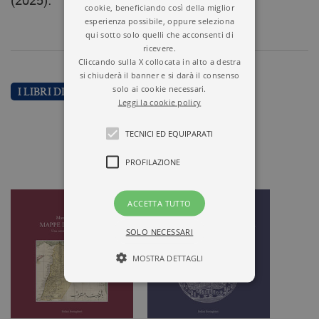
(2025).
cookie, beneficiando così della miglior
esperienza possibile, oppure seleziona
qui sotto solo quelli che acconsenti di
ricevere.
Cliccando sulla X collocata in alto a destra
si chiuderà il banner e si darà il consenso
solo ai cookie necessari.
I LIBRI DI MATTEO MESCHIARI
Leggi la cookie policy
TECNICI ED EQUIPARATI
PROFILAZIONE
ACCETTA TUTTO
SOLO NECESSARI
MOSTRA DETTAGLI
Tecnici ed equiparati