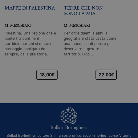
Profilazione
MAPPE DI PALESTINA
TERRE CHE NON
SONO LA MIA
I cookie tecnici sono strettamente
necessari, consentono la funzionalità
M. MESCHIARI
M. MESCHIARI
del sito Web principale come l'accesso
degli utenti e la gestione dell'account. Il
Palestina. Una regione che è
Per oltre duemila anni la
sito Web non può essere utilizzato
ponte tra continenti,
geografia è stata usata come
correttamente senza i cookie
corridoio per chi si muove,
una macchina di potere per
strettamente necessari. Col rispetto
passaggio obbligato da
descrivere e gestire il
delle condizioni previste dal Garante, i
sempre, dalla preistoria…
territorio. Oggi…
cookie analitici sono equiparati ai
tecnici e dunque non necessitano del
consenso.
18,00€
22,00€
Nome
Dominio
Scadenza
De
CookieScriptConsent
.bollatiboringhieri.it
1 mese
Q
vi
da
C
Sc
ri
pr
co
co
vi
ne
il
Bollati Boringhieri editore S.r.l. a socio unico Sede in Torino, corso Vittorio
co