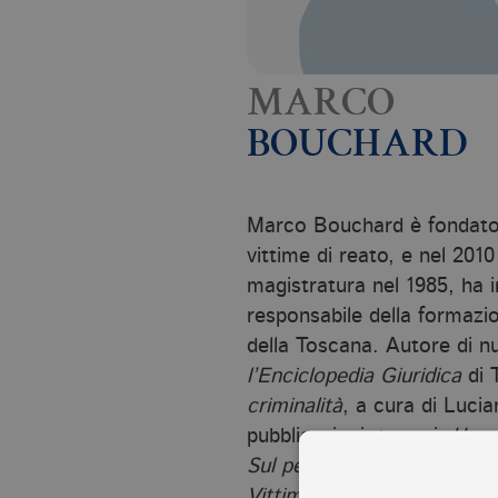
MARCO
BOUCHARD
Marco Bouchard è fondatore
vittime di reato, e nel 201
magistratura nel 1985, ha i
responsabile della formazio
della Toscana. Autore di nu
l’Enciclopedia Giuridica
di 
criminalità
, a cura di Lucia
pubblicazioni, tra cui:
Una 
Sul perdono
(con Fulvio Fe
Vittime al bivio. Tra risen