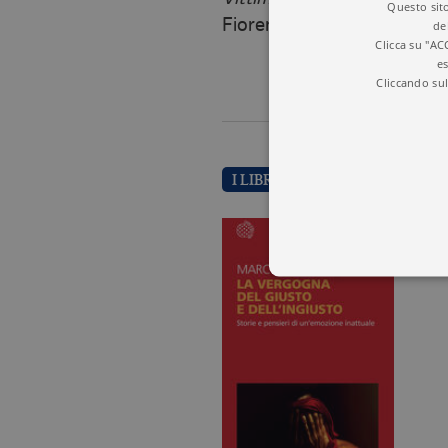
Questo sito
Fiorentin, 2024).
de
Clicca su "AC
es
Cliccando sul
I LIBRI DI MARCO BOUCHARD
I cookie tecnici sono stretta
dell'account. Il sito Web non
Garante, i cookie analitici 
Nome
Do