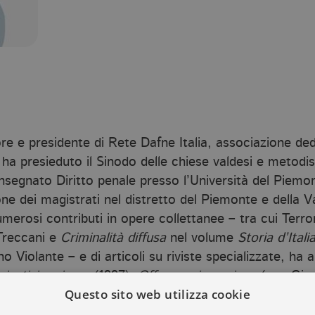
 e presidente di Rete Dafne Italia, associazione ded
0 ha presieduto il Sinodo delle chiese valdesi e metodis
nsegnato Diritto penale presso l’Università del Piemo
ne dei magistrati nel distretto del Piemonte e della Va
merosi contributi in opere collettanee – tra cui Terr
Treccani e
Criminalità diffusa
nel volume
Storia d’Itali
no Violante – e di articoli su riviste specializzate, ha 
giustizia minore
(1997),
Offesa e riparazione
(con Giov
Questo sito web utilizza cookie
rrario, 2008),
Credere e appartenere
(2014),
5 variazi
timenti e bisogno di riparazione
(2021) e La giustizia ri