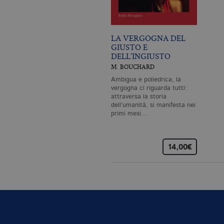
CookieScriptConsent
.bo
_ga
.bo
LA VERGOGNA DEL
GIUSTO E
DELL’INGIUSTO
M. BOUCHARD
_gid
.bo
Ambigua e poliedrica, la
vergogna ci riguarda tutti:
attraversa la storia
dell’umanità, si manifesta nei
_gat_UA-96327731-1
.bo
primi mesi…
14,00€
Nome
Dominio
_fbp
.bollatiboringhieri