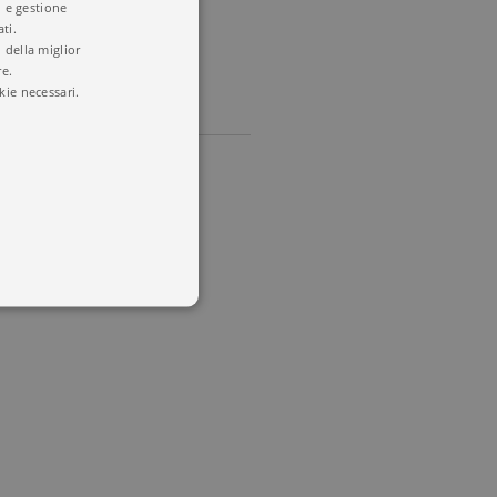
i e gestione
ti.
 della miglior
re.
kie necessari.
 utenti e la gestione
delle condizioni previste dal