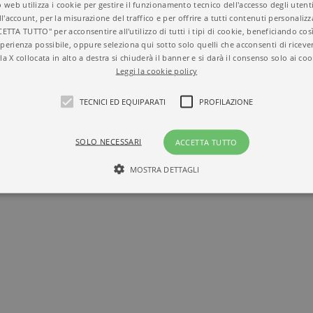
 web utilizza i cookie per gestire il funzionamento tecnico dell'accesso degli utent
ll'account, per la misurazione del traffico e per offrire a tutti contenuti personalizza
CETTA TUTTO" per acconsentire all'utilizzo di tutti i tipi di cookie, beneficiando così
perienza possibile, oppure seleziona qui sotto solo quelli che acconsenti di riceve
la X collocata in alto a destra si chiuderà il banner e si darà il consenso solo ai coo
Leggi la cookie policy
TECNICI ED EQUIPARATI
PROFILAZIONE
SOLO NECESSARI
ACCETTA TUTTO
MOSTRA DETTAGLI
Tecnici ed equiparati
Profilazione
mente necessari, consentono la funzionalità del sito Web principale come l'accesso degli
 può essere utilizzato correttamente senza i cookie strettamente necessari. Col rispetto 
sono equiparati ai tecnici e dunque non necessitano del consenso.
minio
Scadenza
Descrizione