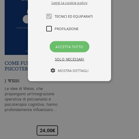
Leggi la cookie policy
TECNICI ED EQUIPARATI
PROFILAZIONE
ACCETTA TUTTO
SOLO NECESSARI
COME FUNZIONA LA
PSICOTERAPIA
MOSTRA DETTAGLI
J. WEISS
Le idee di Weiss, che
Tecnici ed equiparati
propongono un'integrazione
operativa di psicoanalisi e
Profilazione
psicoterapia cognitiva, hanno
profondamente influenzato…
I cookie tecnici sono strettamente
necessari, consentono la funzionalità
del sito Web principale come l'accesso
degli utenti e la gestione dell'account. Il
24,00€
sito Web non può essere utilizzato
correttamente senza i cookie