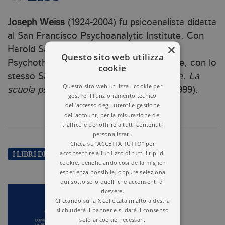
Joseph Weiss
(1924-2004) fu psicoanalista didatta
al San Francisco Psychoanalytic Institute. Con
×
Harold Sampson diresse il San Francisco
Questo sito web utilizza
Psychotherapy Research Group. È autore, con lo
cookie
stesso Sampson,
di Convinzioni patogene. La
Questo sito web utilizza i cookie per
scuola psicoanalitica di San Francisco
(1999).
gestire il funzionamento tecnico
dell'accesso degli utenti e gestione
dell'account, per la misurazione del
traffico e per offrire a tutti contenuti
personalizzati.
Clicca su "ACCETTA TUTTO" per
acconsentire all'utilizzo di tutti i tipi di
I LIBRI DI JOSEPH WEISS
cookie, beneficiando così della miglior
esperienza possibile, oppure seleziona
qui sotto solo quelli che acconsenti di
ricevere.
Cliccando sulla X collocata in alto a destra
si chiuderà il banner e si darà il consenso
solo ai cookie necessari.