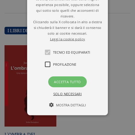
esperienza possibile, oppure seleziona
qui sotto solo quelli che acconsenti di
ricevere.
Cliccando sulla X collocata in alto a destra
si chiuderà il banner e si darà il consenso
I LIBRI DI JIMENA CANALES
solo ai cookie necessari.
Leggi la cookie policy
TECNICI ED EQUIPARATI
PROFILAZIONE
ACCETTA TUTTO
SOLO NECESSARI
MOSTRA DETTAGLI
Tecnici ed equiparati
L’OMBRA DEL