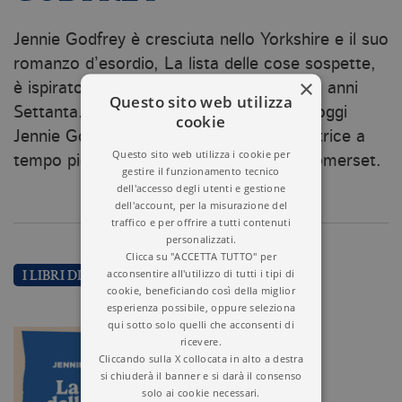
Jennie Godfrey è cresciuta nello Yorkshire e il suo
romanzo d’esordio, La lista delle cose sospette,
×
è ispirato alla sua infanzia, vissuta lì negli anni
Questo sito web utilizza
Settanta. Dopo una carriera in azienda, oggi
cookie
Jennie Godfrey è libraia part time e scrittrice a
Questo sito web utilizza i cookie per
tempo pieno. Vive nella campagna del Somerset.
gestire il funzionamento tecnico
dell'accesso degli utenti e gestione
dell'account, per la misurazione del
traffico e per offrire a tutti contenuti
personalizzati.
Clicca su "ACCETTA TUTTO" per
acconsentire all'utilizzo di tutti i tipi di
I LIBRI DI JENNIE GODFREY
cookie, beneficiando così della miglior
esperienza possibile, oppure seleziona
qui sotto solo quelli che acconsenti di
ricevere.
Cliccando sulla X collocata in alto a destra
si chiuderà il banner e si darà il consenso
solo ai cookie necessari.