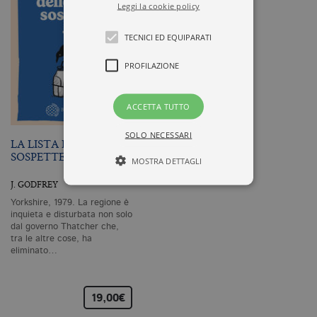
Leggi la cookie policy
TECNICI ED EQUIPARATI
PROFILAZIONE
ACCETTA TUTTO
SOLO NECESSARI
LA LISTA DELLE COSE
SOSPETTE
MOSTRA DETTAGLI
J. GODFREY
Yorkshire, 1979. La regione è
Tecnici ed equiparati
inquieta e disturbata non solo
dal governo Thatcher che,
Profilazione
tra le altre cose, ha
eliminato…
I cookie tecnici sono strettamente
necessari, consentono la funzionalità
del sito Web principale come l'accesso
degli utenti e la gestione dell'account. Il
19,00€
sito Web non può essere utilizzato
correttamente senza i cookie