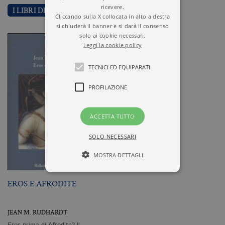
ricevere.
I LIBRI DI JEAN M. RUDHARDT
Cliccando sulla X collocata in alto a destra
si chiuderà il banner e si darà il consenso
solo ai cookie necessari.
Leggi la cookie policy
TECNICI ED EQUIPARATI
PROFILAZIONE
ACCETTA TUTTO
SOLO NECESSARI
MOSTRA DETTAGLI
EROS E AFRODITE
Tecnici ed equiparati
Profilazione
JEAN M. RUDHARDT
I cookie tecnici sono strettamente