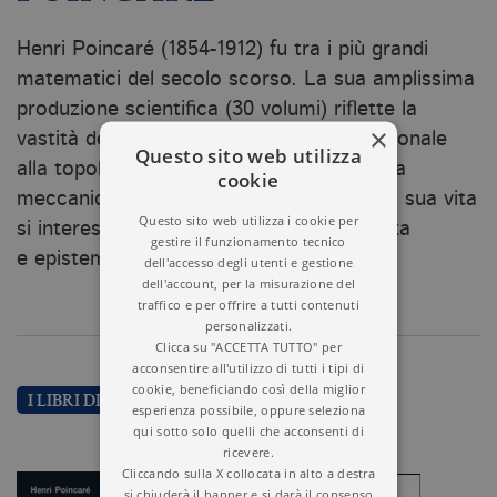
Henri Poincaré (1854-1912) fu tra i più grandi
matematici del secolo scorso. La sua amplissima
produzione scientifica (30 volumi) riflette la
×
vastità dei suoi interessi: dall’analisi funzionale
Questo sito web utilizza
alla topologia, dalla fisica matematica alla
cookie
meccanica celeste. Negli ultimi anni della sua vita
Questo sito web utilizza i cookie per
si interessò anche di filosofia della scienza
gestire il funzionamento tecnico
e epistemologia.
dell'accesso degli utenti e gestione
dell'account, per la misurazione del
traffico e per offrire a tutti contenuti
personalizzati.
Clicca su "ACCETTA TUTTO" per
acconsentire all'utilizzo di tutti i tipi di
cookie, beneficiando così della miglior
I LIBRI DI HENRI POINCARE
esperienza possibile, oppure seleziona
qui sotto solo quelli che acconsenti di
ricevere.
Cliccando sulla X collocata in alto a destra
si chiuderà il banner e si darà il consenso