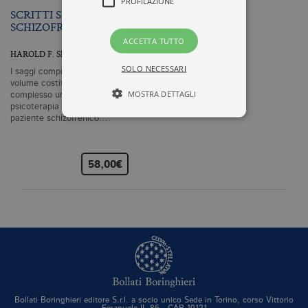
PROFILAZIONE
SCRITTI SULLA
SCHIZOFRENIA
ACCETTA TUTTO
HAROLD F. SEARLES
SOLO NECESSARI
I saggi compresi in questo
volume costituiscono nel loro
MOSTRA DETTAGLI
complesso un trattato di
psicoterapia intensiva del
paziente schizofrenico.…
Tecnici ed equiparati
Profilazione
58,00€
I cookie tecnici sono strettamente
necessari, consentono la funzionalità
del sito Web principale come l'accesso
degli utenti e la gestione dell'account. Il
sito Web non può essere utilizzato
correttamente senza i cookie
strettamente necessari. Col rispetto
delle condizioni previste dal Garante, i
cookie analitici sono equiparati ai
tecnici e dunque non necessitano del
consenso.
Bollati Boringhieri editore S.r.l. a socio unico Sede in Torino, corso Vittorio