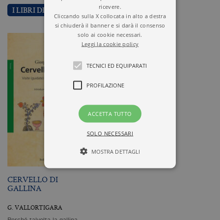
ricevere.
I LIBRI DI GIORGIO VALLORTIGARA
Cliccando sulla X collocata in alto a destra
si chiuderà il banner e si darà il consenso
solo ai cookie necessari.
Leggi la cookie policy
TECNICI ED EQUIPARATI
PROFILAZIONE
ACCETTA TUTTO
SOLO NECESSARI
MOSTRA DETTAGLI
CERVELLO DI
GALLINA
Tecnici ed equiparati
Profilazione
G. VALLORTIGARA
I cookie tecnici sono strettamente