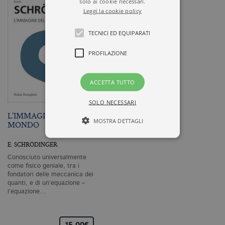
solo ai cookie necessari.
Leggi la cookie policy
TECNICI ED EQUIPARATI
PROFILAZIONE
ACCETTA TUTTO
SOLO NECESSARI
L’IMMAGINE DEL
MOSTRA DETTAGLI
MONDO
E. SCHRÖDINGER
Conosciuto universalmente
Tecnici ed equiparati
come fisico geniale, tra i
Profilazione
fondatori delle meccanica dei
quanti, e di un’equazione –
I cookie tecnici sono strettamente
l’equazione…
necessari, consentono la funzionalità
del sito Web principale come l'accesso
degli utenti e la gestione dell'account. Il
sito Web non può essere utilizzato