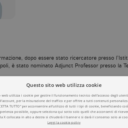
rmazione, dopo essere stato ricercatore presso l’Istit
oli, è stato nominato Adjunct Professor presso la Te
Questo sito web utilizza cookie
 web utilizza i cookie per gestire il funzionamento tecnico dell'accesso degli utent
ll'account, per la misurazione del traffico e per offrire a tutti contenuti personalizza
CETTA TUTTO" per acconsentire all'utilizzo di tutti i tipi di cookie, beneficiando così
perienza possibile, oppure seleziona qui sotto solo quelli che acconsenti di riceve
la X collocata in alto a destra si chiuderà il banner e si darà il consenso solo ai coo
Leggi la cookie policy