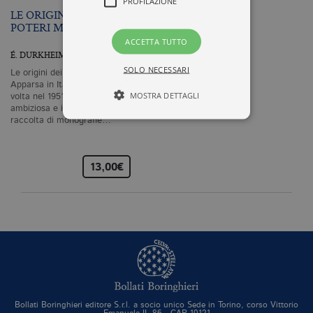
PROFILAZIONE
LE ORIGINI DEI
POTERI MAGICI
ACCETTA TUTTO
É. DURKHEIM
SOLO NECESSARI
Le origini dei poteri magici –
Apparsa in Italia per la prima
MOSTRA DETTAGLI
volta nel 1951, questa
ambiziosa e innovatrice
raccolta di monografie…
Tecnici ed equiparati
Profilazione
13,00€
I cookie tecnici sono strettamente
necessari, consentono la funzionalità
del sito Web principale come l'accesso
degli utenti e la gestione dell'account. Il
sito Web non può essere utilizzato
correttamente senza i cookie
strettamente necessari. Col rispetto
delle condizioni previste dal Garante, i
cookie analitici sono equiparati ai
tecnici e dunque non necessitano del
consenso.
Bollati Boringhieri editore S.r.l. a socio unico Sede in Torino, corso Vittorio