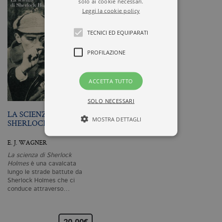
solo ai cookie necessari.
Leggi la cookie policy
TECNICI ED EQUIPARATI
PROFILAZIONE
ACCETTA TUTTO
SOLO NECESSARI
LA SCIENZA DI
MOSTRA DETTAGLI
SHERLOCK HOLMES
E. J. WAGNER
La scienza di Sherlock
Tecnici ed equiparati
Holmes
è una cavalcata
Profilazione
lungo le strade battute da
Sherlock Holmes che ci
I cookie tecnici sono strettamente
conduce attraverso…
necessari, consentono la funzionalità
del sito Web principale come l'accesso
degli utenti e la gestione dell'account. Il
sito Web non può essere utilizzato