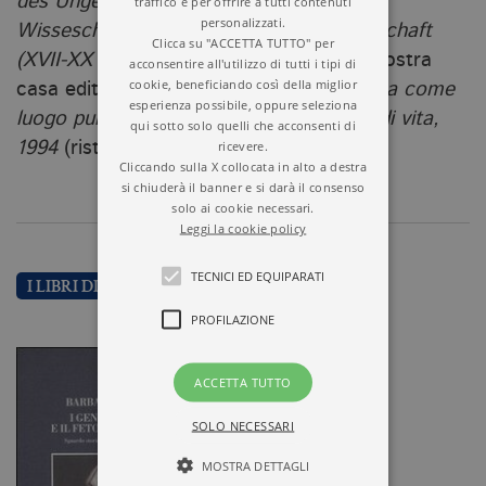
des Ungeborenen. Zur Erfahrungs- und
traffico e per offrire a tutti contenuti
personalizzati.
Wisseschaftsgeschichte der Schwangerschaft
Clicca su "ACCETTA TUTTO" per
(XVII-XX Jahrhundert)
, 2002. Presso la nostra
acconsentire all'utilizzo di tutti i tipi di
cookie, beneficiando così della miglior
casa editrice è uscito
Il corpo della donna come
esperienza possibile, oppure seleziona
luogo pubblico. Sull’abuso del concetto di vita,
qui sotto solo quelli che acconsenti di
ricevere.
1994
(rist. 2003).
Cliccando sulla X collocata in alto a destra
si chiuderà il banner e si darà il consenso
solo ai cookie necessari.
Leggi la cookie policy
TECNICI ED EQUIPARATI
I LIBRI DI BARBARA DUDEN
PROFILAZIONE
ACCETTA TUTTO
SOLO NECESSARI
MOSTRA DETTAGLI