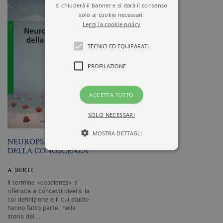
si chiuderà il banner e si darà il consenso
solo ai cookie necessari.
Leggi la cookie policy
TECNICI ED EQUIPARATI
PROFILAZIONE
ACCETTA TUTTO
SOLO NECESSARI
MOSTRA DETTAGLI
NEUROPSICOLOGIA
DELLA CONOSCENZA
A. BERTI
Tecnici ed equiparati
Il termine «coscienza» si
Profilazione
riferisce a concetti diversi la
cui definizione e il cui studio
I cookie tecnici sono strettamente
hanno fatto parte, nella
necessari, consentono la funzionalità
storia del…
del sito Web principale come l'accesso