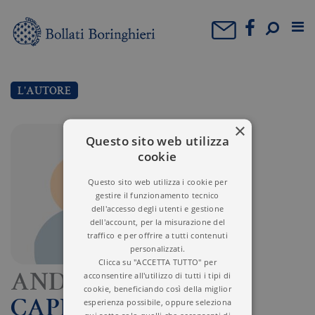
L'AUTORE
×
Questo sito web utilizza
cookie
Questo sito web utilizza i cookie per
gestire il funzionamento tecnico
dell'accesso degli utenti e gestione
dell'account, per la misurazione del
traffico e per offrire a tutti contenuti
personalizzati.
Clicca su "ACCETTA TUTTO" per
acconsentire all'utilizzo di tutti i tipi di
ANDREA
cookie, beneficiando così della miglior
esperienza possibile, oppure seleziona
CAPRA
qui sotto solo quelli che acconsenti di