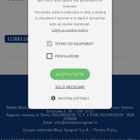
ricevere.
Cliccando sulla X collocata in alto a destra
si chiuderà il banner e si darà il consenso
solo ai cookie necessari.
Leggi la cookie policy
I LIBRI DI ANDREA CAPRA
TECNICI ED EQUIPARATI
PROFILAZIONE
ACCETTA TUTTO
SOLO NECESSARI
MOSTRA DETTAGLI
Bollati Boringhieri editore S.r.l. a socio unico Sede in Torino, corso Vittorio
Emanuele II, 86 - CAP 10121
Registro imprese di Torino 00529920019 - C.F. e P.IVA 00529920019 - REA
226606
Tecnici ed equiparati
Email: info@bollatiboringhieri.it
Profilazione
Gruppo editoriale Mauri Spagnol S.p.A. -
Privacy Policy