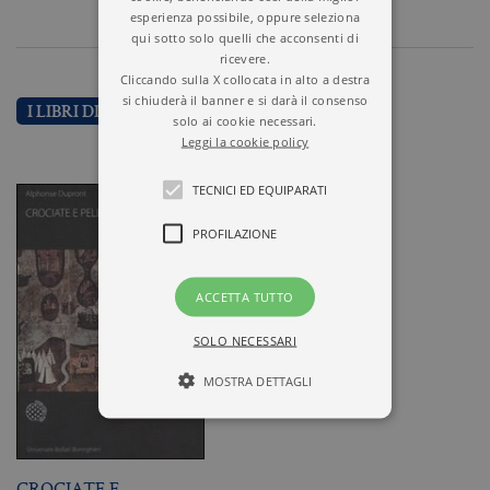
esperienza possibile, oppure seleziona
qui sotto solo quelli che acconsenti di
ricevere.
Cliccando sulla X collocata in alto a destra
si chiuderà il banner e si darà il consenso
I LIBRI DI ALPHONSE DUPRONT
solo ai cookie necessari.
Leggi la cookie policy
TECNICI ED EQUIPARATI
PROFILAZIONE
ACCETTA TUTTO
SOLO NECESSARI
MOSTRA DETTAGLI
Tecnici ed equiparati
CROCIATE E