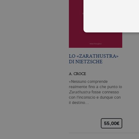
LO «ZARATHUSTRA»
I cookie tecnici sono stretta
DI NIETZSCHE
dell'account. Il sito Web non
Garante, i cookie analitici 
A. CROCE
Nome
Do
«Nessuno comprende
CookieScriptConsent
.bo
realmente fino a che punto lo
Zarathustra
fosse connesso
con l'inconscio e dunque con
il destino…
_ga
.bo
55,00€
_gid
.bo