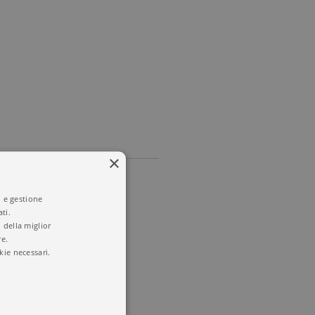
×
i e gestione
ti.
 della miglior
re.
kie necessari.