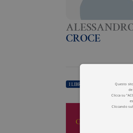
ALESSANDR
CROCE
Questo sito
I LIBRI DI ALESSANDRO CROC
de
Clicca su "AC
es
Cliccando sul