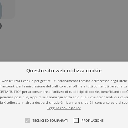
O
Questo sito web utilizza cookie
 web utilizza i cookie per gestire il funzionamento tecnico dell'accesso degli utent
E
ll'account, per la misurazione del traffico e per offrire a tutti contenuti personalizza
CETTA TUTTO" per acconsentire all'utilizzo di tutti i tipi di cookie, beneficiando così
perienza possibile, oppure seleziona qui sotto solo quelli che acconsenti di riceve
la X collocata in alto a destra si chiuderà il banner e si darà il consenso solo ai coo
Leggi la cookie policy
TECNICI ED EQUIPARATI
PROFILAZIONE