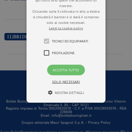
ricevere.
Cliccando sulla X collocata in alto a destra
si chiuderà il banner e si darà il consenso
solo ai cookie necessari.
Leggi la cookie policy
I LIBRI DI AGLAE PIZZONE
TECNICI ED EQUIPARATI
PROFILAZIONE
ACCETTA TUTTO
SOLO NECESSARI
MOSTRA DETTAGLI
Bollati Boringhieri editore S.r.l. a socio unico Sede in Torino, corso Vittorio
Emanuele II, 86 - CAP 10121
Registro imprese di Torino 00529920019 - C.F. e P.IVA 00529920019 - REA
226606
Tecnici ed equiparati
Email: info@bollatiboringhieri.it
Profilazione
Gruppo editoriale Mauri Spagnol S.p.A. -
Privacy Policy