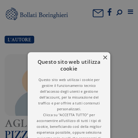
L'AUTORE
×
Questo sito web utilizza
cookie
Questo sito web utilizza i cookie per
gestire il funzionamento tecnico
dell'accesso degli utenti e gestione
dell'account, per la misurazione del
traffico e per offrire a tutti contenuti
personalizzati.
Clicca su "ACCETTA TUTTO" per
acconsentire all'utilizzo di tutti i tipi di
AGLAE
cookie, beneficiando così della miglior
esperienza possibile, oppure seleziona
PIZZONE
qui sotto solo quelli che acconsenti di