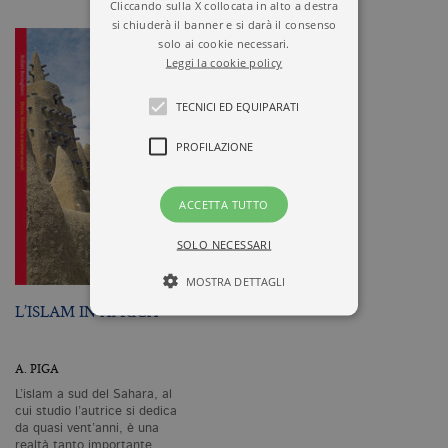
Cliccando sulla X collocata in alto a destra
si chiuderà il banner e si darà il consenso
solo ai cookie necessari.
Leggi la cookie policy
TECNICI ED EQUIPARATI
PROFILAZIONE
ACCETTA TUTTO
SOLO NECESSARI
MOSTRA DETTAGLI
L’ISLAM IN AFRICA
Tecnici ed equiparati
A. PIGA
Profilazione
L’islam a sud del Sahara, al
cui studio l’autrice si dedica
I cookie tecnici sono strettamente
da quasi vent’anni, è una
necessari, consentono la funzionalità
realtà tanto importante