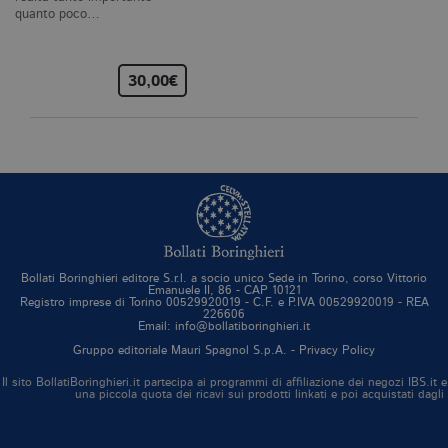
del sito Web principale come l'accesso
quanto poco…
degli utenti e la gestione dell'account. Il
sito Web non può essere utilizzato
correttamente senza i cookie
strettamente necessari. Col rispetto
30,00€
delle condizioni previste dal Garante, i
cookie analitici sono equiparati ai
tecnici e dunque non necessitano del
consenso.
Nome
Dominio
Scadenza
De
CookieScriptConsent
.bollatiboringhieri.it
1 mese
Q
vi
da
C
Sc
ri
pr
Bollati Boringhieri editore S.r.l. a socio unico Sede in Torino, corso Vittorio
Emanuele II, 86 - CAP 10121
co
Registro imprese di Torino 00529920019 - C.F. e P.IVA 00529920019 - REA
co
226606
vi
Email: info@bollatiboringhieri.it
ne
il
Gruppo editoriale Mauri Spagnol S.p.A. -
Privacy Policy
co
C
Il sito BollatiBoringhieri.it partecipa ai programmi di affiliazione dei negozi IBS.
Sc
una piccola quota dei ricavi sui prodotti linkati e poi acquistati dagli
fu
co
_ga
.bollatiboringhieri.it
2 anni
Q