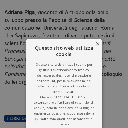
Adriana Piga
, docente di Antropologia dello
sviluppo presso la Facoltà di Scienze della
comunicazione, Università degli studi di Roma
«La Sapienza», è autrice di varie pubblicazioni
×
scientiﬁche tra le quali
Dakar e gli ordini suﬁ.
Questo sito web utilizza
Processi socioculturali e sviluppo urbano nel
cookie
Senegal contemporaneo
(2000) e
Islam e città
Questo sito web utilizza i cookie per
nell’Africa a sud del Sahara. Tra Suﬁsmo e
gestire il funzionamento tecnico
Fondamentalismo
(2001), risultato di un colloquio
dell'accesso degli utenti e gestione
dell'account, per la misurazione del
da lei organizzato a Roma.
traffico e per offrire a tutti contenuti
personalizzati.
Clicca su "ACCETTA TUTTO" per
acconsentire all'utilizzo di tutti i tipi di
cookie, beneficiando così della miglior
esperienza possibile, oppure seleziona
qui sotto solo quelli che acconsenti di
I LIBRI DI ADRIANA PIGA
ricevere.