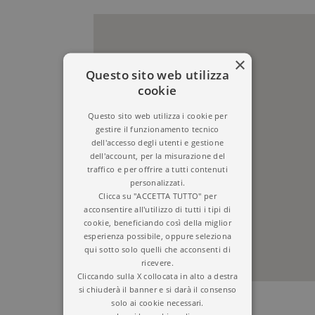
×
Questo sito web utilizza
cookie
Questo sito web utilizza i cookie per
gestire il funzionamento tecnico
dell'accesso degli utenti e gestione
dell'account, per la misurazione del
traffico e per offrire a tutti contenuti
personalizzati.
Clicca su "ACCETTA TUTTO" per
acconsentire all'utilizzo di tutti i tipi di
cookie, beneficiando così della miglior
esperienza possibile, oppure seleziona
qui sotto solo quelli che acconsenti di
ricevere.
Cliccando sulla X collocata in alto a destra
si chiuderà il banner e si darà il consenso
solo ai cookie necessari.