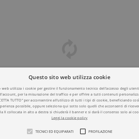
Questo sito web utilizza cookie
 web utilizza i cookie per gestire il funzionamento tecnico dell'accesso degli utent
ll'account, per la misurazione del traffico e per offrire a tutti contenuti personalizza
CETTA TUTTO" per acconsentire all'utilizzo di tutti i tipi di cookie, beneficiando così
perienza possibile, oppure seleziona qui sotto solo quelli che acconsenti di riceve
la X collocata in alto a destra si chiuderà il banner e si darà il consenso solo ai coo
Leggi la cookie policy
TECNICI ED EQUIPARATI
PROFILAZIONE