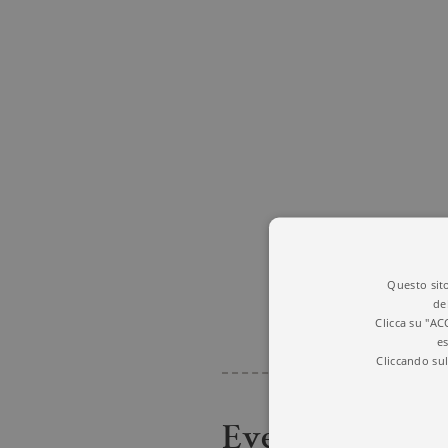
Questo sito
de
Clicca su "AC
es
Cliccando sul
Eventi