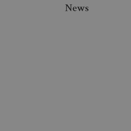
News
_gat_UA-96327731-1
.bo
Nome
Dominio
_fbp
.bollatiboringhieri