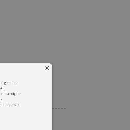
×
i e gestione
ti.
 della miglior
re.
kie necessari.