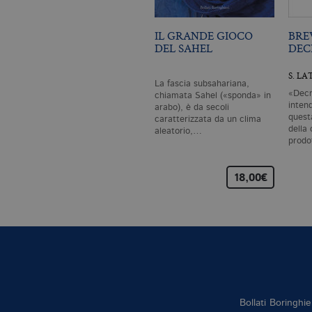
IL GRANDE GIOCO
BRE
DEL SAHEL
DEC
S. L
La fascia subsahariana,
«Decr
chiamata Sahel («sponda» in
inten
arabo), è da secoli
quest
caratterizzata da un clima
della 
aleatorio,…
prod
18,00€
Bollati Boringhie