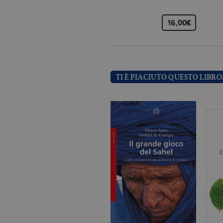
_ga
.bo
16,00€
_gid
.bo
TI È PIACIUTO QUESTO LIBRO
_gat_UA-96327731-1
.bo
Nome
Dominio
_fbp
.bollatiboringhieri