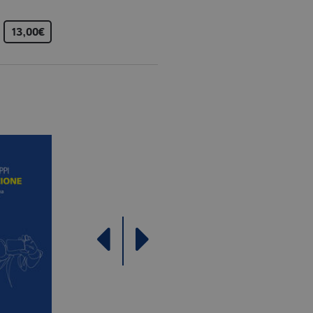
Analytics, che è un
ù comunemente utilizzato da
13,00€
e utenti unici assegnando
e del cliente. È incluso in
re i dati di visitatori,
rizza e aggiorna un valore
contare e tenere traccia
le Analytics, in cui
ficativo univoco
iazione del cookie _gat che
ati da Google su siti Web ad
come offerte in tempo reale