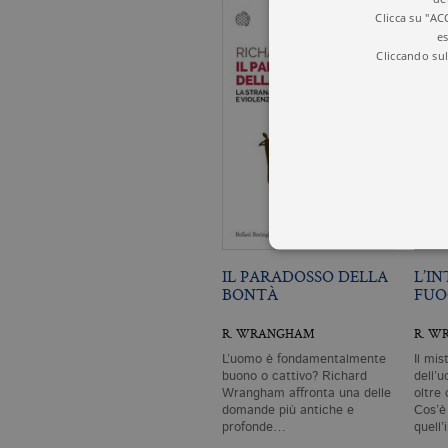
Clicca su "AC
es
Cliccando sul
IL PARADOSSO DELLA
L’I
BONTÀ
FUO
I cookie tecnici sono stretta
R. WRANGHAM
R. W
dell'account. Il sito Web non
Garante, i cookie analitici 
L’uomo è fondamentalmente
Il mis
buono o cattivo? Richard
dell’
Nome
Do
Wrangham affronta una delle
oltre
domande più antiche e
Cos’è
CookieScriptConsent
.bo
profonde…
quell