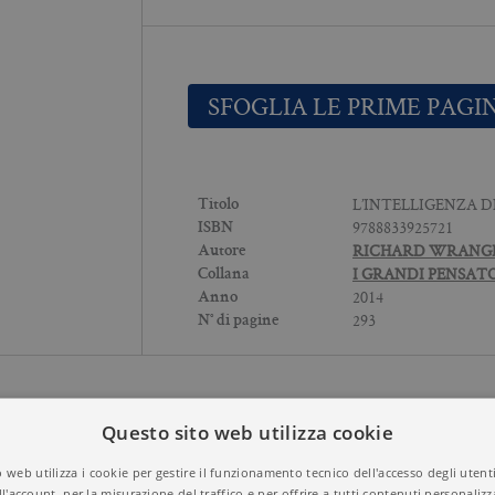
SFOGLIA LE PRIME PAGI
L’INTELLIGENZA 
Titolo
9788833925721
ISBN
RICHARD WRAN
Autore
I GRANDI PENSAT
Collana
2014
Anno
293
N° di pagine
HAM
Questo sito web utilizza cookie
 web utilizza i cookie per gestire il funzionamento tecnico dell'accesso degli utent
ll'account, per la misurazione del traffico e per offrire a tutti contenuti personalizza