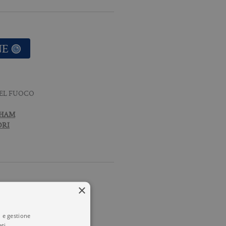
NE
DEL FUOCO
GHAM
ORI
×
i e gestione
ti.