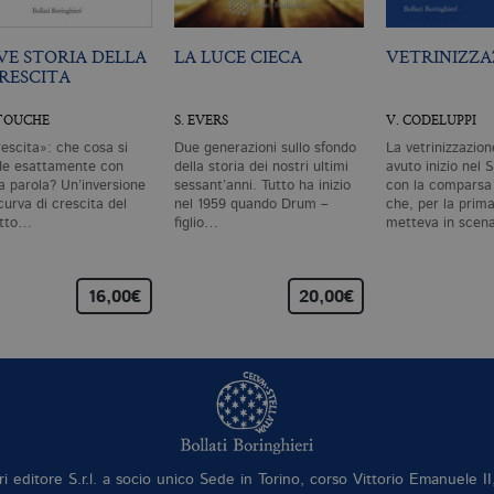
VE STORIA DELLA
LA LUCE CIECA
VETRINIZZA
RESCITA
ATOUCHE
S. EVERS
V. CODELUPPI
escita»: che cosa si
Due generazioni sullo sfondo
La vetrinizzazion
de esattamente con
della storia dei nostri ultimi
avuto inizio nel 
a parola? Un’inversione
sessant’anni. Tutto ha inizio
con la comparsa 
curva di crescita del
nel 1959 quando Drum –
che, per la prima
otto…
figlio…
metteva in sce
16,00€
20,00€
ri editore S.r.l. a socio unico Sede in Torino, corso Vittorio Emanuele 