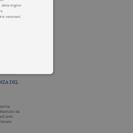
 della miglior
re.
kie necessari.
NZA DEL
 utenti e la gestione
delle condizioni previste dal
nascita
dibattuto da
ant’anni.
atenato
pt.com per ricordare le
ssario che il banner dei