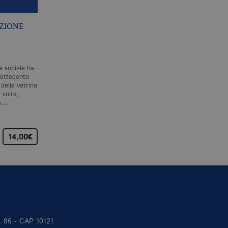
ZIONE
ETICA
OLOCAUSTO
AMERICANO
B. DE SPINOZA
DAVID E. STANNARD
e sociale ha
Il capolavoro filosofico di
L’olocausto americano iniziò
Settecento
Spinoza, l’esposizione del suo
nel momento stesso della
della vetrina
sistema metafisico, al quale
scoperta del Nuovo
 volta,
lavorò dal 1661 al 1665 per…
Mondo.Poche ore dopo ave
na…
toccato terra…
14,00€
18,00€
37,00
II, 86 - CAP 10121