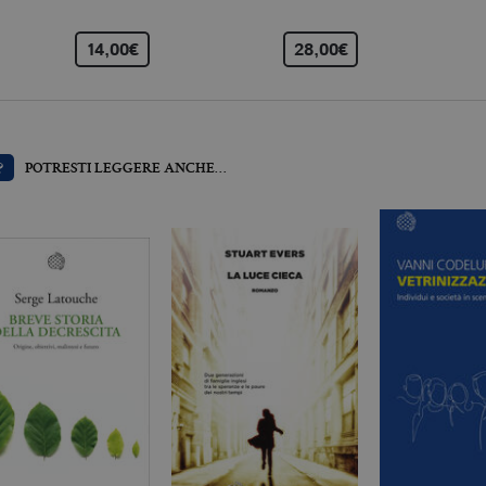
cookie di Cookie-Script.com funzioni correttamente.
llatiboringhieri.it
2 anni
Questo nome di cookie è associato a Google Universal 
aggiornamento significativo del servizio di analisi pi
14,00€
28,00€
Google. Questo cookie viene utilizzato per distinguer
un numero generato in modo casuale come identificator
ogni richiesta di pagina in un sito e utilizzato per calcola
sessioni e campagne per i rapporti di analisi dei siti.
llatiboringhieri.it
1 giorno
Questo cookie è impostato da Google Analytics. Memo
univoco per ogni pagina visitata e viene utilizzato per 
?
POTRESTI LEGGERE ANCHE…
delle visualizzazioni di pagina.
llatiboringhieri.it
1 minuto
Si tratta di un cookie di tipo pattern impostato da Goog
l'elemento pattern sul nome contiene il numero identi
dell'account o del sito Web a cui si riferisce. È una var
viene utilizzato per limitare la quantità di dati registr
alto volume di traffico.
Scadenza
Descrizione
.it
3 mesi
Utilizzato da Facebook per fornire una serie di prodotti pubblicitari 
da inserzionisti di terze parti