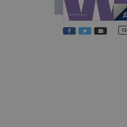
13
293 PAGINE