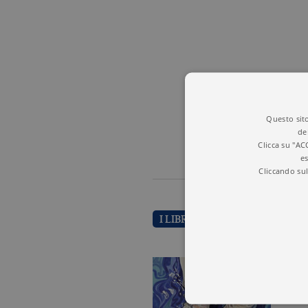
Questo sito
de
Clicca su "AC
es
Cliccando sul
I LIBRI DI GIULIA LOMBEZZI