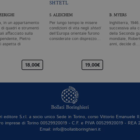
SHTETL
MERIGHI
S. ALEICHEM
B. MYERS
a, in un appartamento
Per lungo tempo le misere
Inghilterra, 1946.
 di quadri e strumenti
condizioni di vita negli
shtetl
successiva alla 
li affacciato sulla
dell’Europa orientale furono
della Seconda g
 pendente, Pietro
considerate con disprezzo…
mondiale, Robert
i aspetta di
anni, decide di…
parire.…
18,00€
19,00€
ri editore S.r.l. a socio unico Sede in Torino, corso Vittorio Emanuele 
ro imprese di Torino 00529920019 - C.F. e P.IVA 00529920019 - REA
Email: info@bollatiboringhieri.it