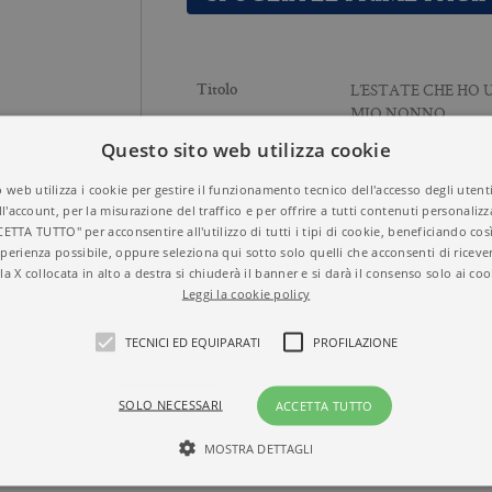
L’ESTATE CHE HO 
Titolo
MIO NONNO
9788833944333
ISBN
Questo sito web utilizza cookie
GIULIA LOMBEZZI
Autore
NARRATIVA
Temi
 web utilizza i cookie per gestire il funzionamento tecnico dell'accesso degli utent
2025
Anno
ll'account, per la misurazione del traffico e per offrire a tutti contenuti personalizza
Brossura
Formato
CETTA TUTTO" per acconsentire all'utilizzo di tutti i tipi di cookie, beneficiando così
320
perienza possibile, oppure seleziona qui sotto solo quelli che acconsenti di riceve
N° di pagine
la X collocata in alto a destra si chiuderà il banner e si darà il consenso solo ai coo
Leggi la cookie policy
TECNICI ED EQUIPARATI
PROFILAZIONE
SOLO NECESSARI
ACCETTA TUTTO
MOSTRA DETTAGLI