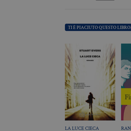
Nome
Dominio
TI È PIACIUTO QUESTO LIBRO
_fbp
.bollatiboringhieri
LA LUCE CIECA
RAN