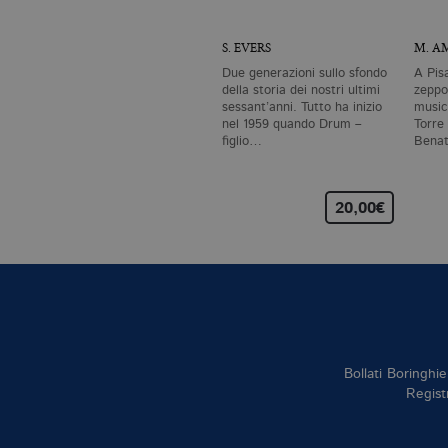
S. EVERS
M. A
Due generazioni sullo sfondo
A Pis
della storia dei nostri ultimi
zeppo
sessant’anni. Tutto ha inizio
musica
nel 1959 quando Drum –
Torre
figlio…
Benat
scom
20,00€
Bollati Boringhie
Regist