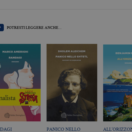
Scadenza
Descrizione
?
POTRESTI LEGGERE ANCHE…
.it
3 mesi
Utilizzato da Facebook per fornire una serie di prodotti pubblicitari 
da inserzionisti di terze parti
DAGI
PANICO NELLO
ALL’ORIZZO