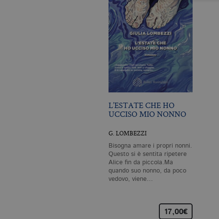
I cookie tecnici sono stretta
dell'account. Il sito Web non
Garante, i cookie analitici 
Nome
Do
CookieScriptConsent
.bo
L’ESTATE CHE HO
_ga
.bo
UCCISO MIO NONNO
G. LOMBEZZI
Bisogna amare i propri nonni.
Questo si è sentita ripetere
_gid
.bo
Alice fin da piccola.Ma
quando suo nonno, da poco
vedovo, viene…
_gat_UA-96327731-1
.bo
17,00€