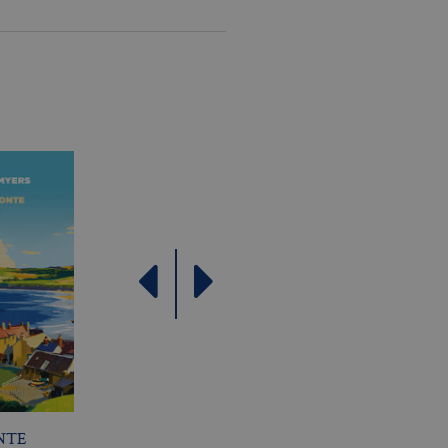
come offerte in tempo reale
NTE
L’APPARENZA DELLE
LA DONNA DEL LAG