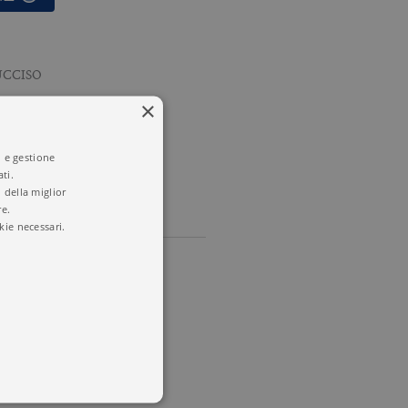
UCCISO
×
i e gestione
ti.
 della miglior
re.
kie necessari.