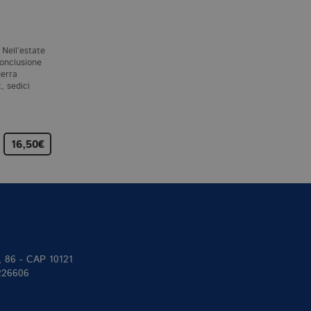
COSE
E. BRUNDAGE
L. LIPPMAN
 Nell’estate
Un tardo pomeriggio
Baltimora, 1966. Dopo
conclusione
d’inverno nello stato di New
diciotto anni di matrimonio,
uerra
York, George Clare torna a
Maddie Schwartz,
, sedici
casa e trova la moglie
consapevole che nella sua
assassinata e la figlia…
dedizione alla vita di moglie
madre…
16,50€
14,00€
18,00€
II, 86 - CAP 10121
 226606