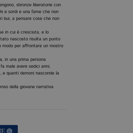
engono, sbronze liberatorie con
iechi e sordi e una fame che non
ri bui, a pensare cose che non
e in cui è cresciuta, e lo
tato nascosto risulta un punto
ico modo per affrontare un mostro
, in una prima persona
 fa male avere sedici anni,
ri, e quanti demoni nasconde la
enso della giovane narrativa
NE