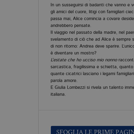
In un susseguirsi di badanti che vanno e v
gli amici del cuore, litigi con famigliari c
passa mai, Alice comincia a covare deside
andrebbero pensate.
Il viaggio nel passato della madre, nel paes
svelamento di ciò che ad Alice è sempre s
di non ritorno: Andrea deve sparire. L’un
è diventare un mostro?
L’estate che ho ucciso mio nonno
racconta
sarcastica, fragilissima e schietta, quanto
quante cicatrici lasciano i legami famiglia
parola amore.
E Giulia Lombezzi si rivela un talento imm
italiana.
SFOGLIA LE PRIME PAGI