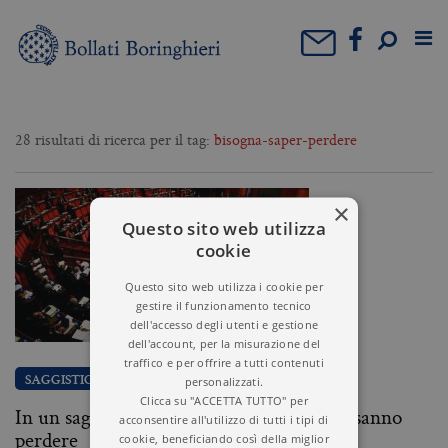
28 risultati di ricerca per il tag:
bisogna-saper-perdere
×
Questo sito web utilizza
cookie
Questo sito web utilizza i cookie per
gestire il funzionamento tecnico
dell'accesso degli utenti e gestione
dell'account, per la misurazione del
traffico e per offrire a tutti contenuti
personalizzati.
SAGGISTICA
Clicca su "ACCETTA TUTTO" per
In un saggio le storie dei politici che non sanno
acconsentire all'utilizzo di tutti i tipi di
perdere
cookie, beneficiando così della miglior